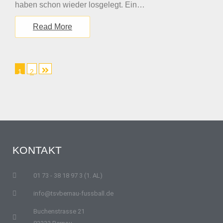
haben schon wieder losgelegt. Ein…
Read More
1
2
KONTAKT
01 73 - 38 18 97 3 (1. AL)
info@tsvbernau-fussball.de
Buchenstrasse 21