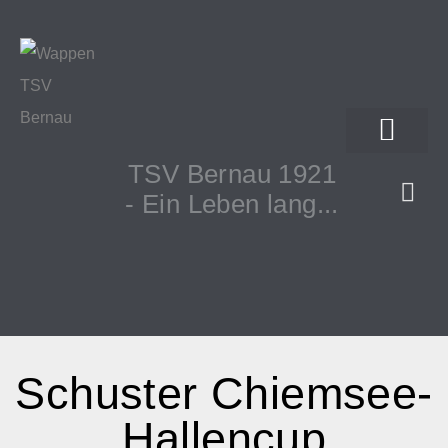
TSV Bernau 1921
- Ein Leben lang...
Schuster Chiemsee-
Hallencup