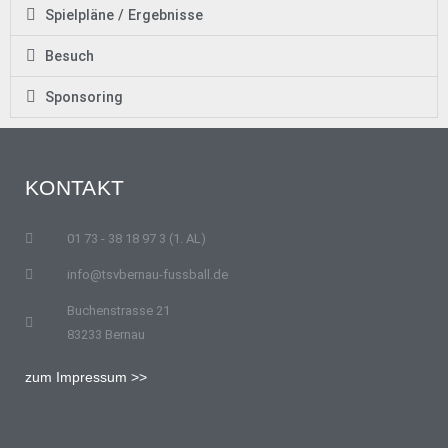
Spielpläne / Ergebnisse
Besuch
Sponsoring
KONTAKT
01 73 - 38 18 97 3 (1. AL)
info@tsvbernau-fussball.de
Buchenstrasse 21
83233 Bernau
zum Impressum >>