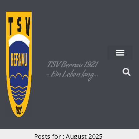
TSV Bernau 1921
- Ein Leben lang...
Posts for : August 2025