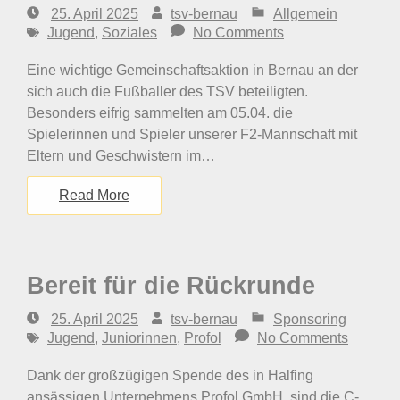
25. April 2025
tsv-bernau
Allgemein
Jugend
,
Soziales
No Comments
Eine wichtige Gemeinschaftsaktion in Bernau an der
sich auch die Fußballer des TSV beteiligten.
Besonders eifrig sammelten am 05.04. die
Spielerinnen und Spieler unserer F2-Mannschaft mit
Eltern und Geschwistern im…
Read More
Bereit für die Rückrunde
25. April 2025
tsv-bernau
Sponsoring
Jugend
,
Juniorinnen
,
Profol
No Comments
Dank der großzügigen Spende des in Halfing
ansässigen Unternehmens Profol GmbH, sind die C-