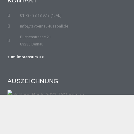
KONTAKT
01 73 - 38 18 97 3 (1. AL)
info@tsvbernau-fussball.de
Buchenstrasse 21
83233 Bernau
zum Impressum >>
AUSZEICHNUNG
NEWSLETTER TSV BERNAU
Erscheint ca. dreimal pro Jahr.