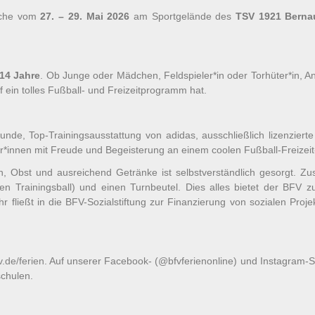
liche vom
27. – 29. Mai 2026
am Sportgelände des
TSV 1921 Berna
 14 Jahre
. Ob Junge oder Mädchen, Feldspieler*in oder Torhüter*in, An
f ein tolles Fußball- und Freizeitprogramm hat.
nde, Top-Trainingsausstattung von adidas, ausschließlich lizenziert
*innen mit Freude und Begeisterung an einem coolen Fußball-Freizeit-
, Obst und ausreichend Getränke ist selbstverständlich gesorgt. Zus
ven Trainingsball) und einen Turnbeutel. Dies alles bietet der BFV 
 fließt in die BFV-Sozialstiftung zur Finanzierung von sozialen Proje
.de/ferien
. Auf unserer Facebook- (@bfvferienonline) und Instagram-S
chulen.