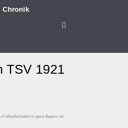
Chronik
im TSV 1921
n-Fußballschulen in ganz Bayern an.