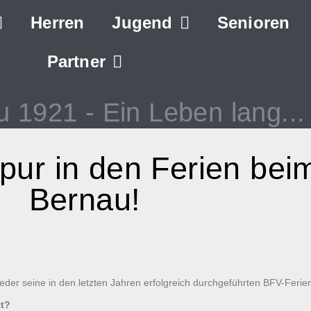
Herren
Jugend
Senioren
Partner
u 1921
- Ein Leben lang...
 pur in den Ferien be
Bernau!
eder seine in den letzten Jahren erfolgreich durchgeführten BFV-Ferie
tt?