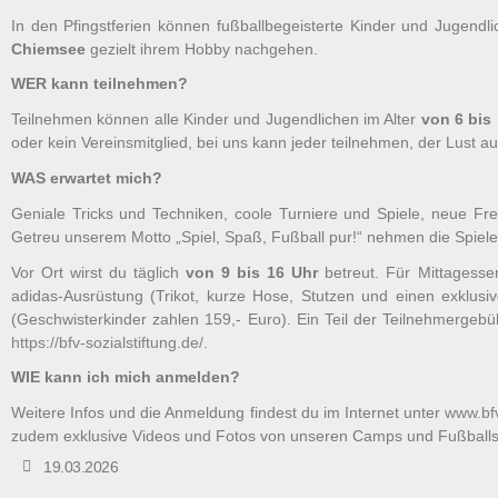
In den Pfingstferien können fußballbegeisterte Kinder und Jugend
Chiemsee
gezielt ihrem Hobby nachgehen.
WER kann teilnehmen?
Teilnehmen können alle Kinder und Jugendlichen im Alter
von 6 bis
oder kein Vereinsmitglied, bei uns kann jeder teilnehmen, der Lust au
WAS erwartet mich?
Geniale Tricks und Techniken, coole Turniere und Spiele, neue Freu
Getreu unserem Motto „Spiel, Spaß, Fußball pur!“ nehmen die Spieler
Vor Ort wirst du täglich
von 9 bis 16 Uhr
betreut. Für Mittagessen
adidas-Ausrüstung (Trikot, kurze Hose, Stutzen und einen exklusi
(Geschwisterkinder zahlen 159,- Euro). Ein Teil der Teilnehmergebühr
https://bfv-sozialstiftung.de/
.
WIE kann ich mich anmelden?
Weitere Infos und die Anmeldung findest du im Internet unter
www.bfv
zudem exklusive Videos und Fotos von unseren Camps und Fußballs
19.03.2026