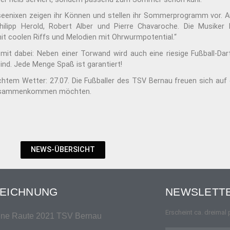
seenixen zeigen ihr Können und stellen ihr Sommerprogramm vor. A
 Philipp Herold, Robert Alber und Pierre Chavaroche. Die Musiker 
it coolen Riffs und Melodien mit Ohrwurmpotential.“
 mit dabei: Neben einer Torwand wird auch eine riesige Fußball-Da
sind. Jede Menge Spaß ist garantiert!
chlechtem Wetter: 27.07. Die Fußballer des TSV Bernau freuen sich 
n zusammenkommen möchten.
NEWS-ÜBERSICHT
EICHNUNG
NEWSLETTE
Erscheint ca. dreimal 