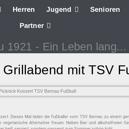
Herren
Jugend
Senioren
Partner
u 1921
- Ein Leben lang...
 Grillabend mit TSV F
nzert. Dieses Mal laden die Fußballer vom TSV Bernau zu einem gem
e vegetarische Alternative freuen. Neben Bier und alkoholfreien Ge
inter heiß serviert, sondern passend zum Sommer schön kühl.