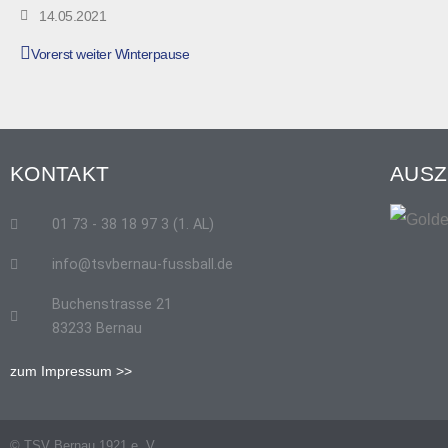
14.05.2021
Vorerst weiter Winterpause
KONTAKT
AUSZ
01 73 - 38 18 97 3 (1. AL)
info@tsvbernau-fussball.de
Buchenstrasse 21
83233 Bernau
zum Impressum >>
© TSV Bernau 1921 e. V.